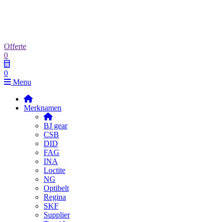
Offerte
0
0
Menu
Merknamen
BJ gear
CSB
DID
FAG
INA
Loctite
NG
Optibelt
Regina
SKF
Supplier