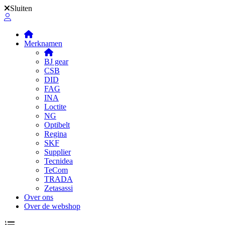
Sluiten
Merknamen
BJ gear
CSB
DID
FAG
INA
Loctite
NG
Optibelt
Regina
SKF
Supplier
Tecnidea
TeCom
TRADA
Zetasassi
Over ons
Over de webshop