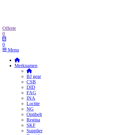
Offerte
0
0
Menu
Merknamen
BJ gear
CSB
DID
FAG
INA
Loctite
NG
Optibelt
Regina
SKF
Supplier