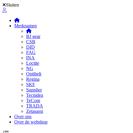
Sluiten
Merknamen
BJ gear
CSB
DID
FAG
INA
Loctite
NG
Optibelt
Regina
SKF
Supplier
Tecnidea
TeCom
TRADA
Zetasassi
Over ons
Over de webshop